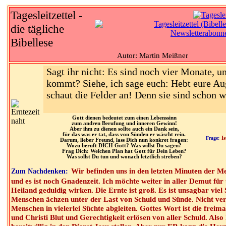
Tagesleitzettel -
die tägliche
Bibellese
Autor: Martin Meißner
Sagt ihr nicht: Es sind noch vier Monate, u
kommt? Siehe, ich sage euch: Hebt eure Au
schaut die Felder an! Denn sie sind schon w
Gott dienen bedeutet zum einen Lebenssinn
zum andren Berufung und inneren Gewinn!
Aber ihm zu dienen sollte auch ein Dank sein,
für das was er tat, dass von Sünden er wäscht rein.
Frage:
I
Darum, lieber Freund, lass Dich nun konkret fragen:
Wozu beruft DICH Gott? Was willst Du sagen?
Frag Dich: Welchen Plan hat Gott für Dein Leben?
Was sollst Du tun und wonach letztlich streben?
Wir befinden uns in den letzten Minuten der M
Zum Nachdenken:
und es ist noch Gnadenzeit. Ich möchte weiter in aller Demut fü
Heiland geduldig wirken. Die Ernte ist groß. Es ist unsagbar viel 
Menschen ächzen unter der Last von Schuld und Sünde. Nicht ver
Menschen in vielerlei Süchte abgleiten. Gottes Wort ist die frei
und Christi Blut und Gerechtigkeit erlösen von aller Schuld. Also 