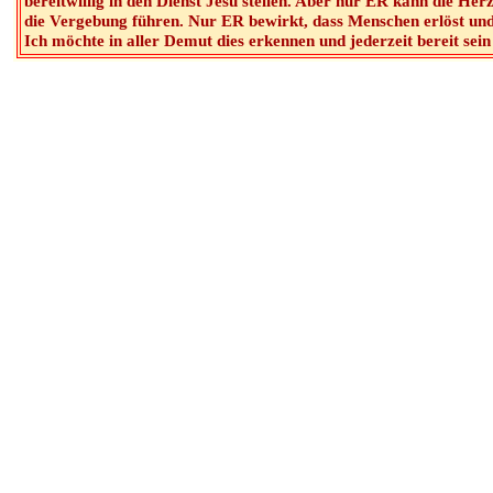
bereitwillig in den Dienst Jesu stellen. Aber nur ER kann die Her
die Vergebung führen. Nur ER bewirkt, dass Menschen erlöst und
Ich möchte in aller Demut dies erkennen und jederzeit bereit sein