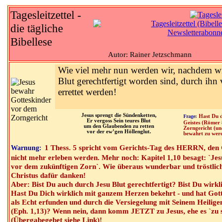
Tagesleitzettel -
die tägliche
Bibellese
Autor: Rainer Jetzschmann
Wie viel mehr nun werden wir, nachdem wir
Blut gerechtfertigt worden sind, durch ih
errettet werden!
Jesus sprengt die Sündenketten,
Frage:
Hast Du d
Er vergoss Sein teures Blut
Geistes (Römer
um den Glaubenden zu retten
Zorngericht (un
vor der ew’gen Höllenglut.
bewahrt zu wer
1 Thess. 5 spricht vom Gerichts-Tag des HERRN, den 
Warnung:
nicht mehr erleben werden. Mehr noch: Kapitel 1,10 besagt: `Jesu
vor dem zukünftigen Zorn`. Wie überaus wunderbar und tröstlich
Christus dafür danken!
Aber: Bist Du auch durch Jesu Blut gerechtfertigt? Bist Du wirk
Hast Du Dich wirklich mit ganzem Herzen bekehrt - und hat Got
als Echt erfunden und durch die Versiegelung mit Seinem Heiligen
(Eph. 1,13)? Wenn nein, dann komm JETZT zu Jesus, ehe es `zu s
(Übergabegebet siehe Link)!