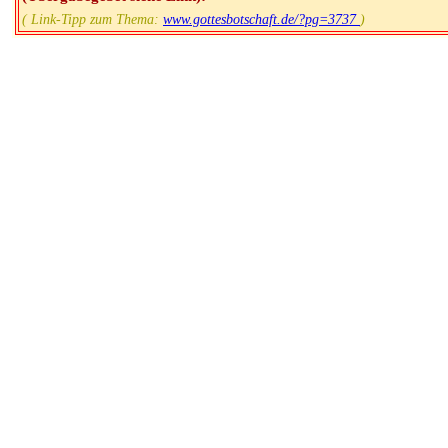
( Link-Tipp zum Thema:
www.gottesbotschaft.de/?pg=3737
)