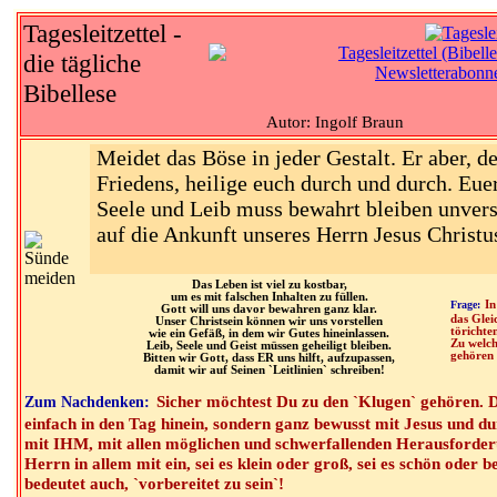
Tagesleitzettel -
die tägliche
Bibellese
Autor: Ingolf Braun
Meidet das Böse in jeder Gestalt. Er aber, d
Friedens, heilige euch durch und durch. Eue
Seele und Leib muss bewahrt bleiben unverse
auf die Ankunft unseres Herrn Jesus Christu
Das Leben ist viel zu kostbar,
um es mit falschen Inhalten zu füllen.
Frage:
In
Gott will uns davor bewahren ganz klar.
das Glei
Unser Christsein können wir uns vorstellen
törichte
wie ein Gefäß, in dem wir Gutes hineinlassen.
Zu welc
Leib, Seele und Geist müssen geheiligt bleiben.
gehören
Bitten wir Gott, dass ER uns hilft, aufzupassen,
damit wir auf Seinen `Leitlinien` schreiben!
Sicher möchtest Du zu den `Klugen` gehören. Da
Zum Nachdenken:
einfach in den Tag hinein, sondern ganz bewusst mit Jesus und d
mit IHM, mit allen möglichen und schwerfallenden Herausforder
Herrn in allem mit ein, sei es klein oder groß, sei es schön oder b
bedeutet auch, `vorbereitet zu sein`!