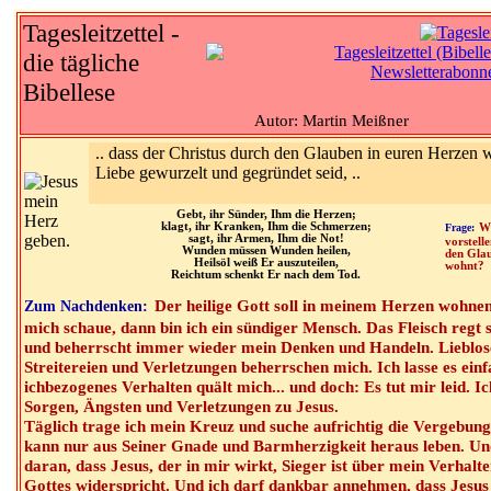
Tagesleitzettel -
die tägliche
Bibellese
Autor: Martin Meißner
.. dass der Christus durch den Glauben in euren Herzen 
Liebe gewurzelt und gegründet seid, ..
Gebt, ihr Sünder, Ihm die Herzen;
klagt, ihr Kranken, Ihm die Schmerzen;
Frage:
Wi
sagt, ihr Armen, Ihm die Not!
vorstell
Wunden müssen Wunden heilen,
den Gla
Heilsöl weiß Er auszuteilen,
wohnt?
Reichtum schenkt Er nach dem Tod.
Der heilige Gott soll in meinem Herzen wohne
Zum Nachdenken:
mich schaue, dann bin ich ein sündiger Mensch. Das Fleisch regt
und beherrscht immer wieder mein Denken und Handeln. Lieblos
Streitereien und Verletzungen beherrschen mich. Ich lasse es einf
ichbezogenes Verhalten quält mich... und doch: Es tut mir leid. Ic
Sorgen, Ängsten und Verletzungen zu Jesus.
Täglich trage ich mein Kreuz und suche aufrichtig die Vergebung 
kann nur aus Seiner Gnade und Barmherzigkeit heraus leben. Und
daran, dass Jesus, der in mir wirkt, Sieger ist über mein Verhalt
Gottes widerspricht. Und ich darf dankbar annehmen, dass Jesu