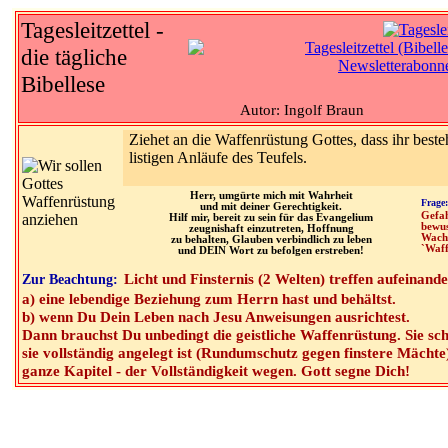
Tagesleitzettel -
die tägliche
Bibellese
Autor: Ingolf Braun
Ziehet an die Waffenrüstung Gottes, dass ihr best
listigen Anläufe des Teufels.
Herr, umgürte mich mit Wahrheit
Frage:
und mit deiner Gerechtigkeit.
Gefah
Hilf mir, bereit zu sein für das Evangelium
bewus
zeugnishaft einzutreten, Hoffnung
Wachs
zu behalten, Glauben verbindlich zu leben
`Waff
und DEIN Wort zu befolgen erstreben!
Licht und Finsternis (2 Welten) treffen aufeinand
Zur Beachtung:
a) eine lebendige Beziehung zum Herrn hast und behältst.
b) wenn Du Dein Leben nach Jesu Anweisungen ausrichtest.
Dann brauchst Du unbedingt die geistliche Waffenrüstung. Sie sc
sie vollständig angelegt ist (Rundumschutz gegen finstere Mächte)
ganze Kapitel - der Vollständigkeit wegen. Gott segne Dich!