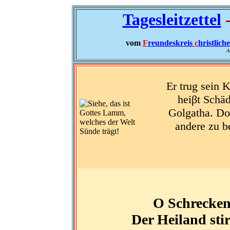
Tagesleitzettel
-
vom
F
reundeskreis
c
hristlich
A
Er trug sein K
heiβt Schäd
Golgatha. Dor
andere zu be
O Schreckens
Der Heiland stir