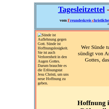
Tagesleitzettel
-
vom
F
reundeskreis
c
hristlich
A
Wer Sünde tu
sündigt von A
Gottes, das
Hoffnung i