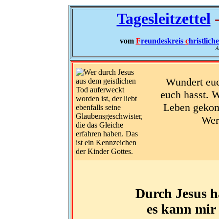
Tagesleitzettel
-
vom
F
reundeskreis
c
hristlich
A
Wundert euc
euch hasst. W
Leben gekomm
Wer 
Durch Jesus ha
es kann mir 