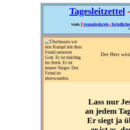
Tagesleitzettel
-
vom
F
reundeskreis
c
hristlich
A
Der Herr wird 
Lass nur Jes
an jedem Tag
Er siegt ja 
er ist es, d