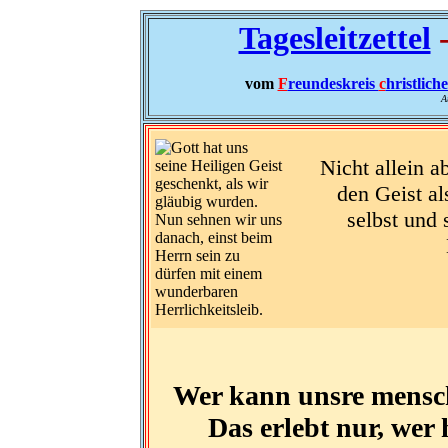
Tagesleitzettel
-
vom
F
reundeskreis
c
hristlich
A
Nicht allein a
den Geist al
selbst und 
Wer kann unsre mensch
Das erlebt nur, wer 