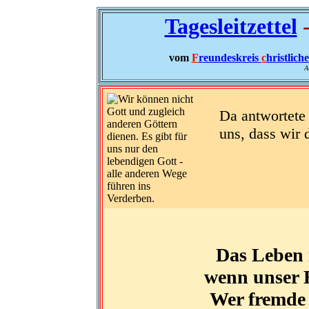
Tagesleitzettel
-
vom
F
reundeskreis
c
hristlich
A
Da antwortete 
uns, dass wir 
Das Leben i
wenn unser H
Wer fremde 