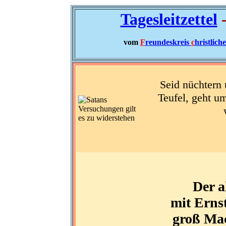
Tagesleitzettel
-
vom
F
reundeskreis
c
hristlich
Seid nüchtern
Teufel, geht u
Der a
mit Ernst
groß Mac