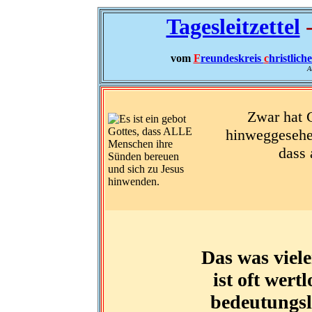
Tagesleitzettel
-
vom
F
reundeskreis
c
hristlich
A
Zwar hat G
hinweggesehen
dass 
Das was viel
ist oft wertl
bedeutungslo