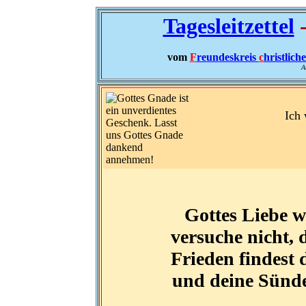
Tagesleitzettel
-
vom
F
reundeskreis
c
hristlich
A
Ich 
Gottes Liebe w
versuche nicht, 
Frieden findest 
und deine Sünde