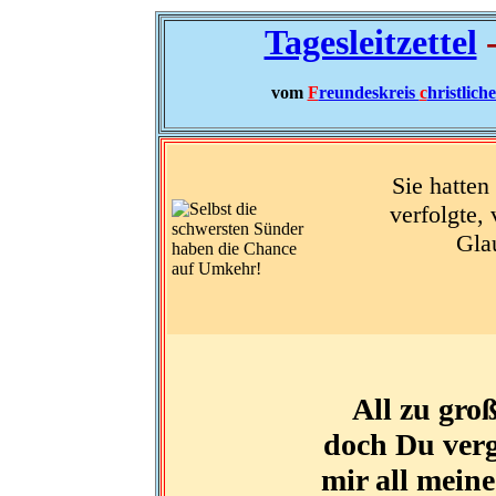
Tagesleitzettel
-
vom
F
reundeskreis
c
hristlich
Sie hatten
verfolgte,
Glau
All zu gro
doch Du verg
mir all mein