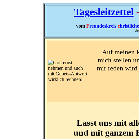
Tagesleitzettel
-
vom
F
reundeskreis
c
hristlich
Au
Auf meinen Po
mich stellen u
mir reden wird
Lasst uns mit al
und mit ganzem E