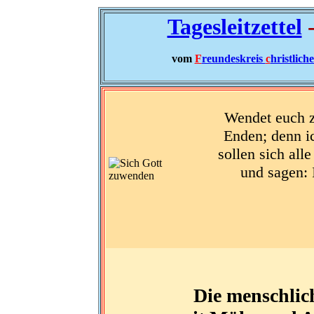
Tagesleitzettel
-
vom
F
reundeskreis
c
hristlich
Wendet euch zu
Enden; denn ic
sollen sich al
und sagen: 
Die menschlich