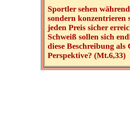
Sportler sehen während
sondern konzentrieren s
jeden Preis sicher erre
Schweiß sollen sich end
diese Beschreibung als 
Perspektive? (Mt.6,33)