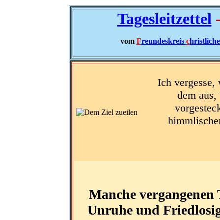
Tagesleitzettel
-
vom
F
reundeskreis
c
hristlich
Ich vergesse, 
dem aus, 
vorgesteck
himmlischen
Manche vergangenen Ta
Unruhe und Friedlosigk