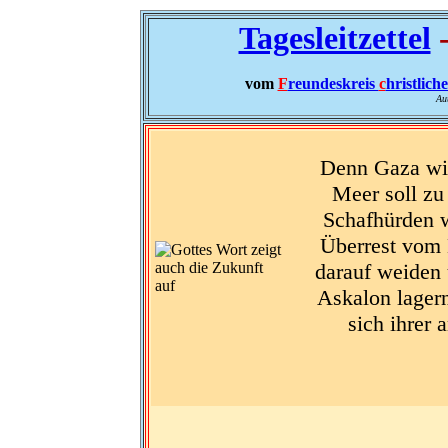
Tagesleitzettel
-
vom
F
reundeskreis
c
hristlich
Au
Denn Gaza wi
Meer soll z
Schafhürden w
Überrest vom H
darauf weiden
Askalon lagern
sich ihrer