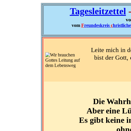
Tagesleitzettel
-
vo
vom
F
reundeskreis
c
hristlich
Leite mich in 
bist der Gott, 
Die Wahrhe
Aber eine Lü
Es gibt keine 
ohn