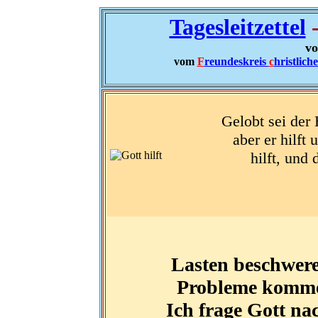
Tagesleitzettel
-
vo
vom
F
reundeskreis
c
hristlich
Gelobt sei der 
aber er hilft
hilft, und
Lasten beschweren
Probleme kommen
Ich frage Gott n