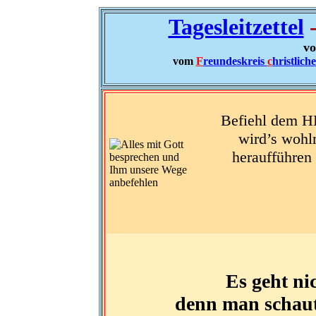
Tagesleitzettel
-
vo
vom
F
reundeskreis
c
hristlich
Befiehl dem H
wird’s wohl
heraufführen
Es geht ni
denn man schaut 