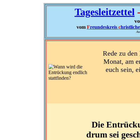
Tagesleitzettel
-
vo
vom
F
reundeskreis
c
hristlich
Au
Rede zu den K
Monat, am er
euch sein, e
Die Entrücku
drum sei gesch