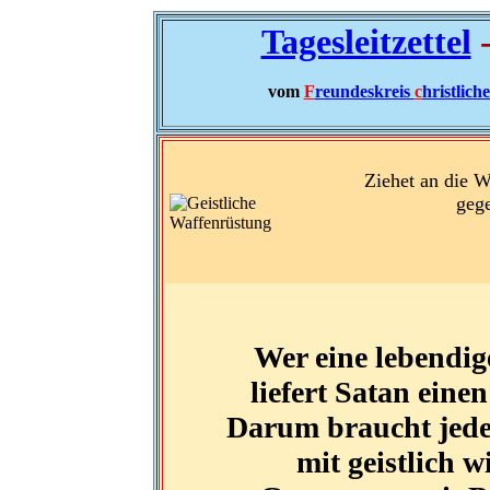
Tagesleitzettel
-
vom
F
reundeskreis
c
hristlich
Ziehet an die W
gege
Wer eine lebendig
liefert Satan eine
Darum braucht jede
mit geistlich 