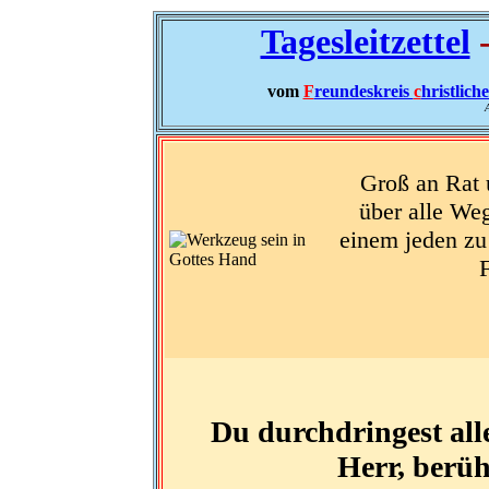
Tagesleitzettel
-
vom
F
reundeskreis
c
hristlich
A
Groß an Rat 
über alle We
einem jeden zu
Du durchdringest alle
Herr, berüh