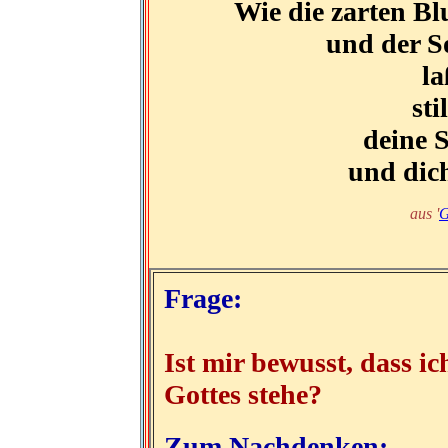
Wie die zarten Bl
und der So
la
sti
deine S
und dich
aus '
G
Frage:
Ist mir bewusst, dass i
Gottes stehe?
Zum Nachdenken: