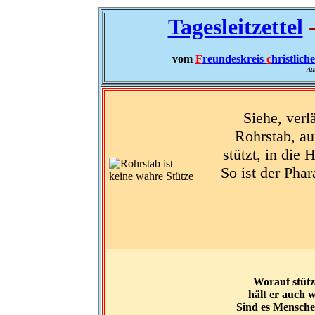
Tagesleitzettel
-
vom
F
reundeskreis
c
hristlich
Au
Siehe, verl
Rohrstab, au
stützt, in die
So ist der Phar
Worauf stütz
hält er auch w
Sind es Menschen