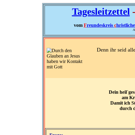
Tagesleitzettel
-
vom
F
reundeskreis
c
hristlich
A
Denn ihr seid al
Dein heil`ges 
am Kr
Damit ich S
durch d