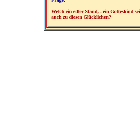
Frage:
Welch ein edler Stand, - ein Gotteskind se
auch zu diesen Glücklichen?